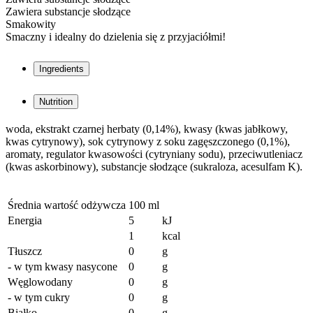
Zawiera substancje słodzące
Smakowity
Smaczny i idealny do dzielenia się z przyjaciółmi!
Ingredients
Nutrition
woda, ekstrakt czarnej herbaty (0,14%), kwasy (kwas jabłkowy,
kwas cytrynowy), sok cytrynowy z soku zagęszczonego (0,1%),
aromaty, regulator kwasowości (cytryniany sodu), przeciwutleniacz
(kwas askorbinowy), substancje słodzące (sukraloza, acesulfam K).
Średnia wartość odżywcza
100 ml
Energia
5
kJ
1
kcal
Tłuszcz
0
g
- w tym kwasy nasycone
0
g
Węglowodany
0
g
- w tym cukry
0
g
Białko
0
g