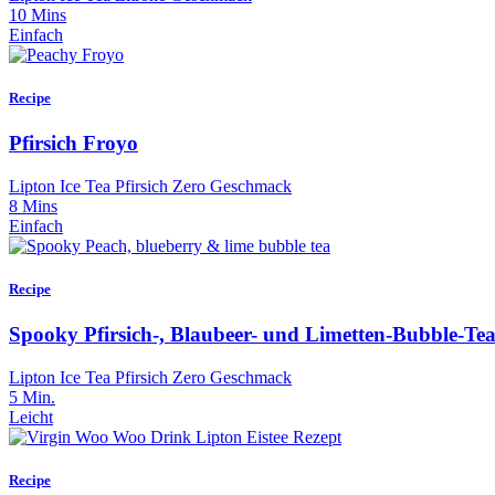
10 Mins
Einfach
Recipe
Pfirsich Froyo
Lipton Ice Tea Pfirsich Zero Geschmack
8 Mins
Einfach
Recipe
Spooky Pfirsich-, Blaubeer- und Limetten-Bubble-Te
Lipton Ice Tea Pfirsich Zero Geschmack
5 Min.
Leicht
Recipe