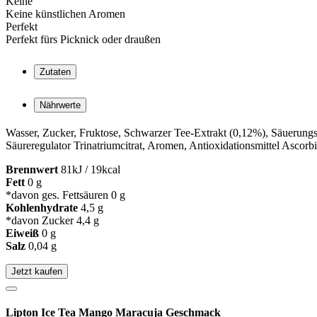
Keine
Keine künstlichen Aromen
Perfekt
Perfekt fürs Picknick oder draußen
Zutaten
Nährwerte
Wasser, Zucker, Fruktose, Schwarzer Tee-Extrakt (0,12%), Säuerungs
Säureregulator Trinatriumcitrat, Aromen, Antioxidationsmittel Ascorb
Brennwert
81kJ / 19kcal
Fett
0 g
*davon ges. Fettsäuren 0 g
Kohlenhydrate
4,5 g
*davon Zucker 4,4 g
Eiweiß
0 g
Salz
0,04 g
Jetzt kaufen
Lipton Ice Tea Mango Maracuja Geschmack